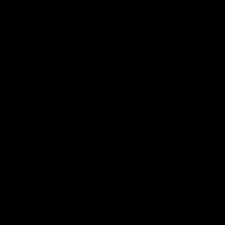
球总决赛电竞赛事
竞猜
雷竞技
·
10 月 16, 2024
·
新闻