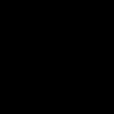
Facebook
Twitter
YouTube
LinkedIn