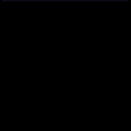
Facebook
Twitter
YouTube
LinkedIn