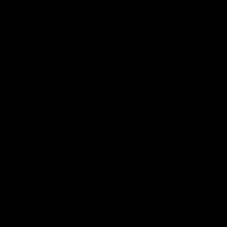
LOL买输赢
雷竞技
·
6 月 23, 2024
·
新闻