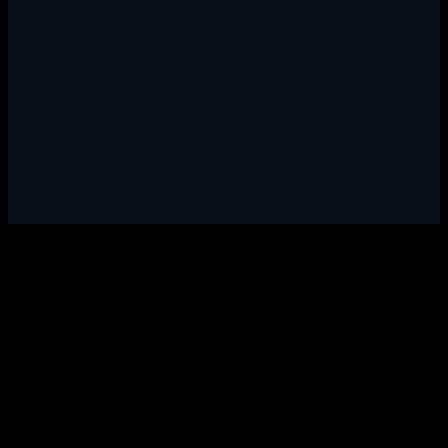
Facebook
Twitter
YouTube
LinkedIn