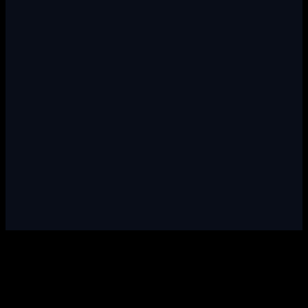
Facebook
Twitter
YouTube
LinkedIn