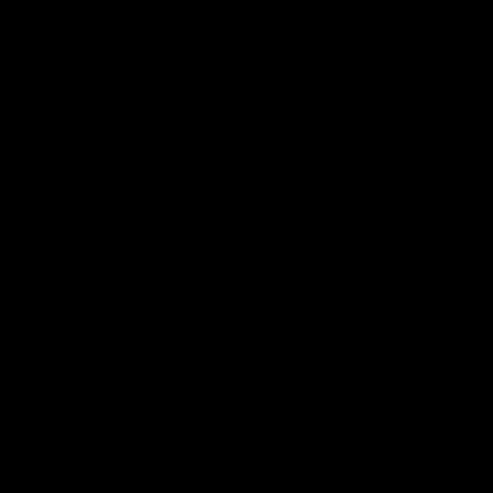
RAYBET官网
雷竞技
·
7 月 7, 2024
·
文章