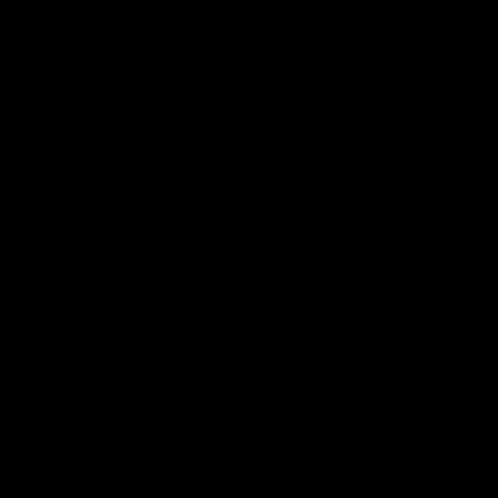
雷竞技网站
雷竞技
·
7 月 9, 2024
·
文章