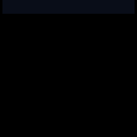
Facebook
Twitter
YouTube
LinkedIn