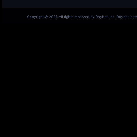
一竞技网址 – 从一开始·竞无止境 V