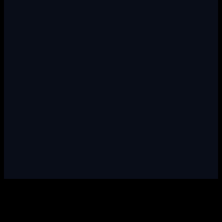
Facebook
Twitter
YouTube
LinkedIn