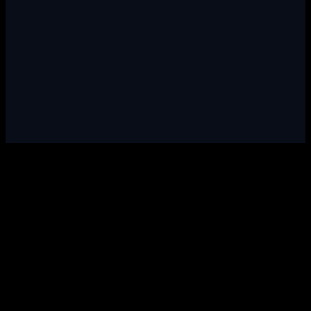
Facebook
Twitter
YouTube
LinkedIn