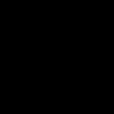
Facebook
Twitter
YouTube
LinkedIn