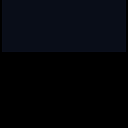
Facebook
Twitter
YouTube
LinkedIn