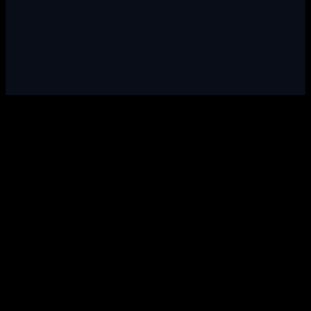
Facebook
Twitter
YouTube
LinkedIn