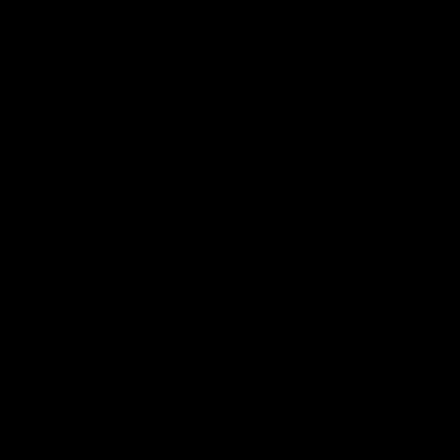
JJB竞技宝
, 
买电竞比赛输赢的app
, 
电竞实时数据网
雷竞技