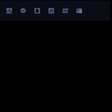
Facebook
Twitter
YouTube
LinkedIn
ted