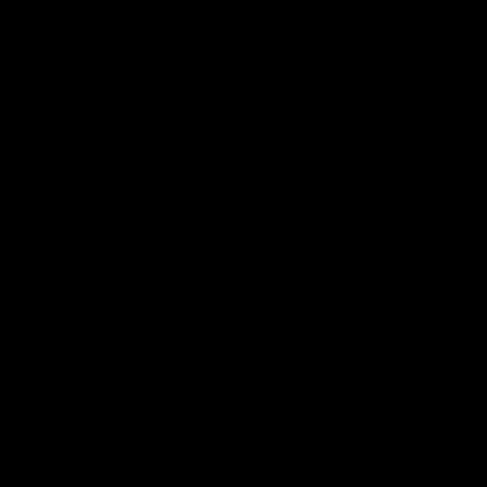
4英雄联盟全球
竞猜