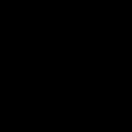
4决赛菠菜_S1
决赛电竞赛事
雷竞技
·
9 月 24, 2024
·
文章