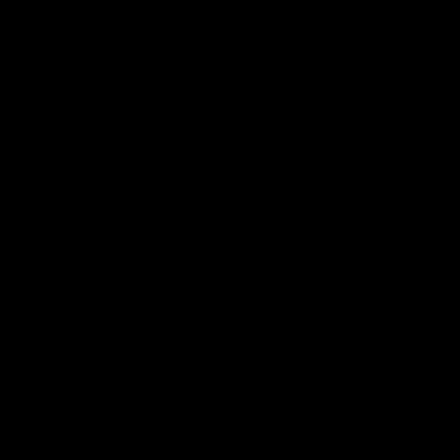
英雄联盟S1
总