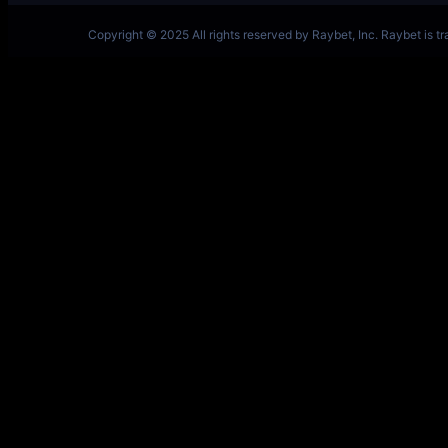
一竞技网址 – 从一开始·竞无止境 V