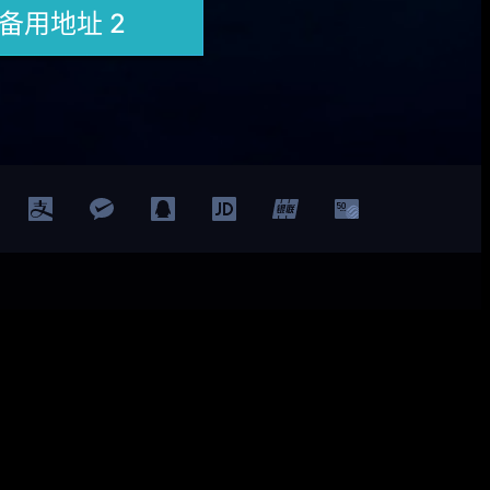
Facebook
Twitter
YouTube
LinkedIn