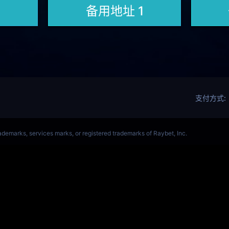
ALORANT、瓦罗兰特(s14)全球总决赛竞猜官网