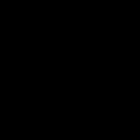
ted
网站_S14英雄
赛事竞猜