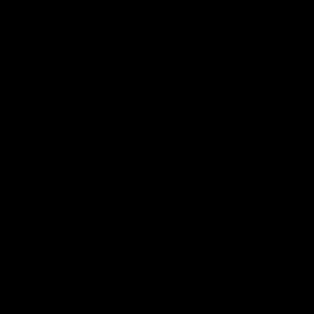
Facebook
Twitter
YouTube
LinkedIn