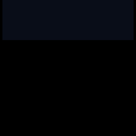
Facebook
Twitter
YouTube
LinkedIn