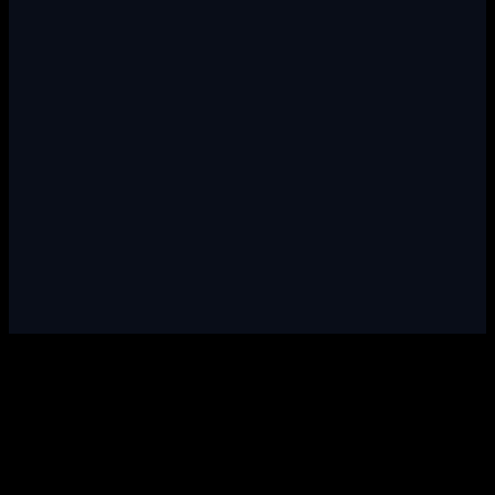
Facebook
Twitter
YouTube
LinkedIn