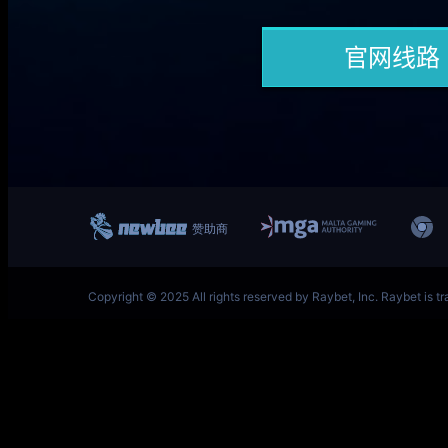
一竞技网址 – 从一开始·竞无止境 V