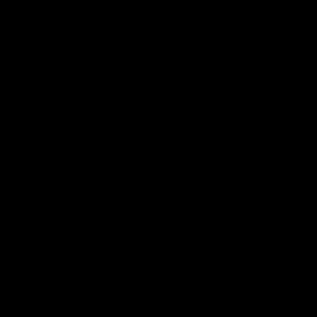
雷竞技
·
9 月 17, 2024
·
资讯
欢迎来到我们的电
竞投注网站！